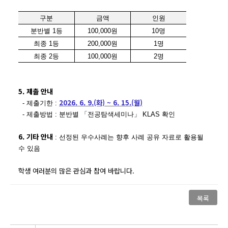
구분
금액
인원
분반별
1
등
100,000
원
10
명
최종
1
등
200,000
원
1
명
최종
2
등
100,000
원
2
명
5. 제출 안내
2026. 6. 9.(화) ~ 6. 15.(월)
- 제출기한 :
- 제출방법 : 분반별
「
전공탐색세미나
」
KLAS 확인
6. 기타 안내
: 선정된 우수사례는 향후 사례 공유 자료로 활용될
수 있음
학생 여러분의 많은 관심과 참여 바랍니다.
목록