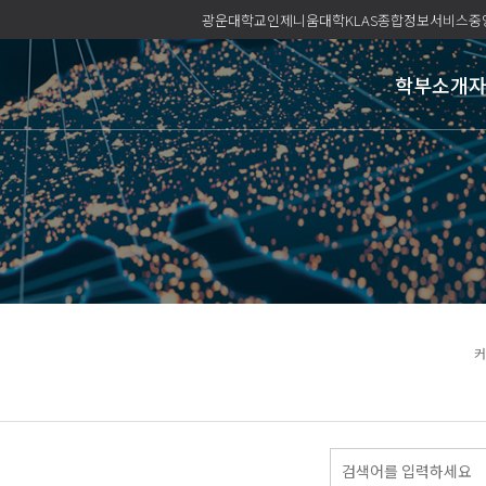
광운대학교
인제니움대학
KLAS종합정보서비스
중
학부소개
커